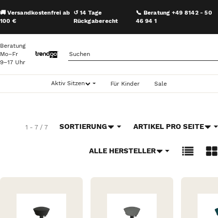
🚚 Versandkostenfrei ab
↺ 14 Tage
📞 Beratung +49 8142 - 50
100 €
Rückgaberecht
46 94 1
Beratung
Mo–Fr
9–17 Uhr
Aktiv Sitzen
Für Kinder
Sale
SORTIERUNG
ARTIKEL PRO SEITE
1 - 7 / 7
ALLE HERSTELLER