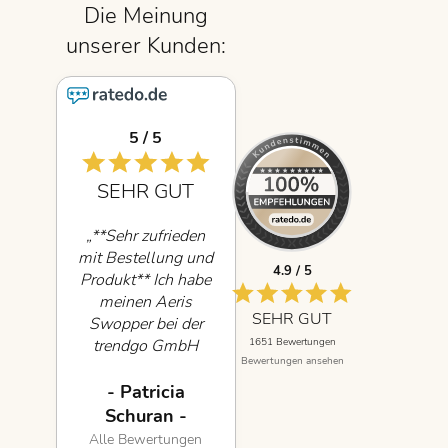
5 / 5
5 / 5
SEHR GUT
SEHR GUT
„**Sehr zufrieden
„Lieferung sehr
mit Bestellung und
schnell, passend zu
4.9 / 5
Produkt** Ich habe
dem Paket gab es
meinen Aeris
per Mail ein Video
SEHR GUT
Swopper bei der
mit
1651 Bewertungen
trendgo GmbH
Aufbauanleitung,
Bewertungen ansehen
bestellt und bin mit
mit Tips zur
dem gesamten
richtigen
- Patricia
- Arztpraxis -
Ablauf sehr
Einstellung der
Schuran -
zufrieden. Die
Federung und
Alle Bewertungen
Alle Bewertungen