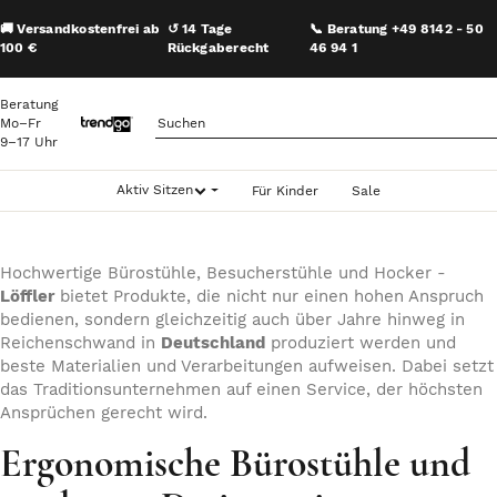
🚚 Versandkostenfrei ab
↺ 14 Tage
📞 Beratung +49 8142 - 50
100 €
Rückgaberecht
46 94 1
Beratung
Mo–Fr
9–17 Uhr
Aktiv Sitzen
Für Kinder
Sale
Hochwertige Bürostühle, Besucherstühle und Hocker -
Löffler
bietet Produkte, die nicht nur einen hohen Anspruch
bedienen, sondern gleichzeitig auch über Jahre hinweg in
Reichenschwand in
Deutschland
produziert werden und
beste Materialien und Verarbeitungen aufweisen. Dabei setzt
das Traditionsunternehmen auf einen Service, der höchsten
Ansprüchen gerecht wird.
Ergonomische Bürostühle und