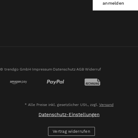
Erfahrung. Ich kann
anmelden
die trendgo GmbH
aufgrund der
schnellen
Lieferung, der
guten Qualität und
der
unkomplizierten
Abwicklung sehr
Zahlungsmethoden
gerne
© trendgo GmbH
·
Impressum
·
Datenschutz
·
AGB
·
Widerruf
weiterempfehlen.“
*
Alle Preise inkl. gesetzlicher USt., zzgl.
Versand
Datenschutz-Einstellungen
Vertrag widerrufen