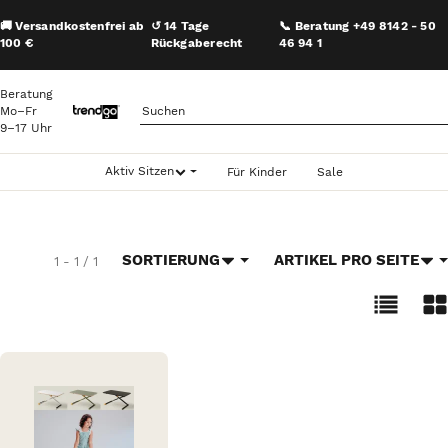
🚚 Versandkostenfrei ab
↺ 14 Tage
📞 Beratung +49 8142 - 50
100 €
Rückgaberecht
46 94 1
Beratung
Mo–Fr
9–17 Uhr
Aktiv Sitzen
Für Kinder
Sale
SORTIERUNG
ARTIKEL PRO SEITE
1 - 1 / 1