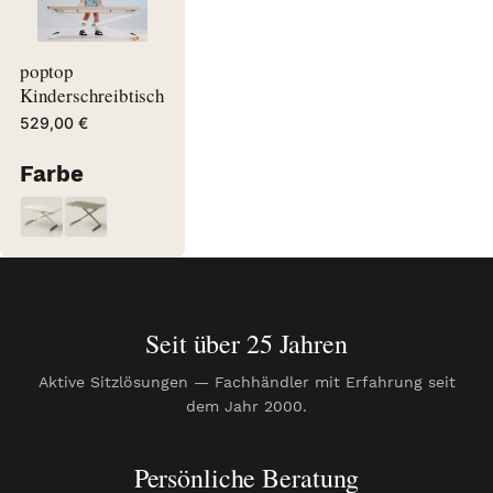
poptop
Kinderschreibtisch
529,00 €
Farbe
Weiß
Grün
Weiß
Grün
Seit über 25 Jahren
Aktive Sitzlösungen — Fachhändler mit Erfahrung seit
dem Jahr 2000.
Persönliche Beratung