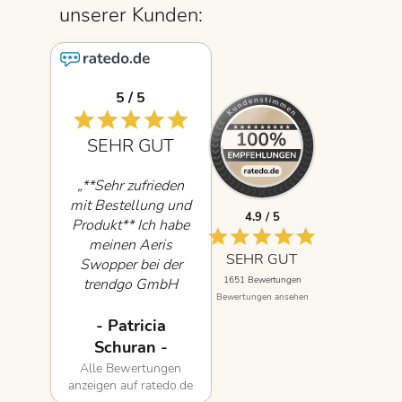
5 / 5
5 / 5
SEHR GUT
SEHR GUT
„**Sehr zufrieden
„Lieferung sehr
mit Bestellung und
schnell, passend zu
4.9 / 5
Produkt** Ich habe
dem Paket gab es
meinen Aeris
per Mail ein Video
SEHR GUT
Swopper bei der
mit
1651 Bewertungen
trendgo GmbH
Aufbauanleitung,
Bewertungen ansehen
bestellt und bin mit
mit Tips zur
dem gesamten
richtigen
- Patricia
- Arztpraxis -
Ablauf sehr
Einstellung der
Schuran -
zufrieden. Die
Federung und
Alle Bewertungen
Alle Bewertungen
Lieferung erfolgte
Neigungswinkel,
anzeigen auf ratedo.de
anzeigen auf ratedo.de