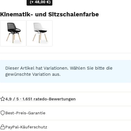
ohne Rückenpolster
mit Rückenpolster
(+ 48,00 €)
Kinematik- und Sitzschalenfarbe
Schwarz
Weiß
Schwarz
Weiß
Dieser Artikel hat Variationen. Wählen Sie bitte die
gewünschte Variation aus.
4,9 / 5 · 1.651 ratedo-Bewertungen
Best-Preis-Garantie
PayPal-Käuferschutz