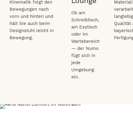
Lounge
Kinematik folgt den
Material
Bewegungen nach
verarbeit
Ob am
vorn und hinten und
langlebi
Schreibtisch,
hält Sie auch beim
Qualität
am Esstisch
Designstuhl leicht in
bayerisc
oder im
Bewegung.
Fertigung
Wartebereich
— der Numo
fügt sich in
jede
Umgebung
ein.