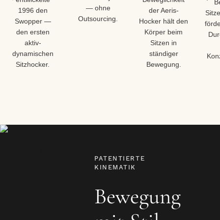
B
— ohne
1996 den
der Aeris-
Sitz
Outsourcing.
Swopper —
Hocker hält den
förd
den ersten
Körper beim
Dur
aktiv-
Sitzen in
dynamischen
ständiger
Konz
Sitzhocker.
Bewegung.
PATENTIERTE
KINEMATIK
Bewegung