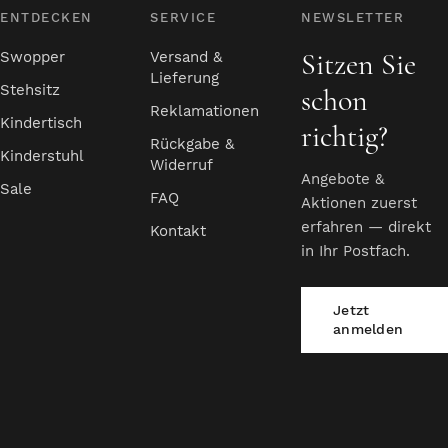
g,
Entscheidung zum
ENTDECKEN
SERVICE
NEWSLETTER
Kauf. Am Ende
haben wir uns für
Sitzen Sie
Swopper
Versand &
die light Feder
Lieferung
h,
entschieden, sind
Stehsitz
schon
damit sehr
Reklamationen
Kindertisch
richtig?
zufrieden. Die
Rückgabe &
r
Beratung vor Ort in
Kinderstuhl
Widerruf
einem Möbelhaus
Angebote &
Sale
r -
war bei weiten
FAQ
Aktionen zuerst
nicht so gut und
erfahren — direkt
Kontakt
r
umfangreich.“
in Ihr Postfach.
t.
e
Jetzt
nn
anmelden
bH
nd