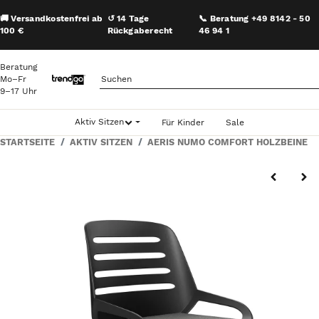
🚚 Versandkostenfrei ab
↺ 14 Tage
📞 Beratung +49 8142 - 50
100 €
Rückgaberecht
46 94 1
Beratung
Mo–Fr
9–17 Uhr
Aktiv Sitzen
Für Kinder
Sale
STARTSEITE
AKTIV SITZEN
AERIS NUMO COMFORT HOLZBEINE