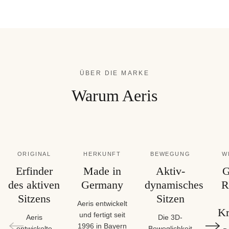
ÜBER DIE MARKE
Warum Aeris
ORIGINAL
HERKUNFT
BEWEGUNG
W
Erfinder
Made in
Aktiv-
G
des aktiven
Germany
dynamisches
R
Sitzens
Sitzen
Aeris entwickelt
Kr
und fertigt seit
Aeris
Die 3D-
1996 in Bayern
entwickelte
Beweglichkeit